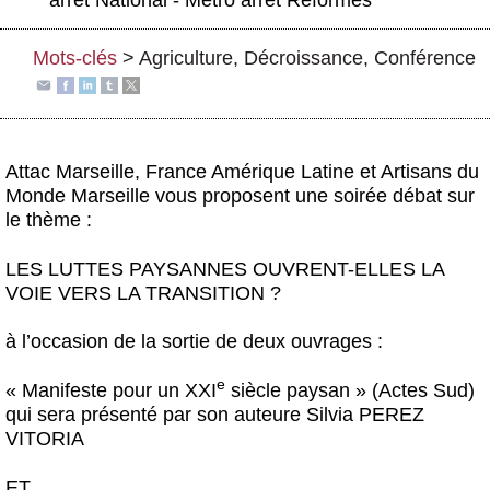
Actus et médias
Mots-clés
>
Agriculture
,
Décroissance
,
Conférence
Boutique
Attac Marseille
, France Amérique Latine et Artisans du
Monde Marseille vous proposent une soirée débat sur
le thème :
LES LUTTES PAYSANNES OUVRENT-ELLES LA
VOIE VERS LA TRANSITION ?
à l’occasion de la sortie de deux ouvrages :
e
« Manifeste pour un XXI
siècle paysan »
(Actes Sud)
qui sera présenté par son auteure Silvia PEREZ
VITORIA
ET