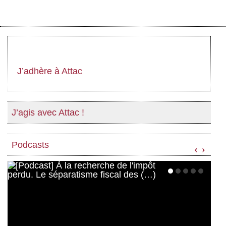
J’adhère à Attac
J’agis avec Attac !
Podcasts
‹
›