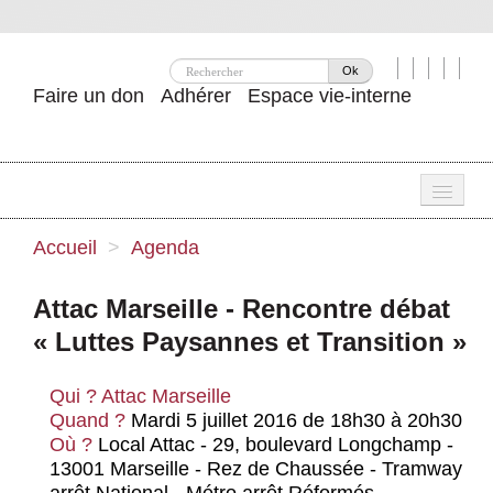
Ok
Faire un don
Adhérer
Espace vie-interne
Une
Accueil
>
Agenda
Attac ?
Attac Marseille - Rencontre débat
Nos idées
« Luttes Paysannes et Transition »
Se mobiliser
Qui ?
Attac Marseille
Publications
Quand ?
Mardi 5 juillet 2016 de 18h30 à 20h30
Où ?
Local Attac - 29, boulevard Longchamp -
Agenda
13001 Marseille - Rez de Chaussée - Tramway
arrêt National - Métro arrêt Réformés