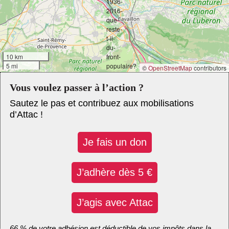
10 km
5 mi
©
OpenStreetMap
contributors
Vous voulez passer à l’action ?
Sautez le pas et contribuez aux mobilisations
d’Attac !
Je fais un don
J’adhère dès 5 €
J’agis avec Attac
66 % de votre adhésion est déductible de vos impôts dans la