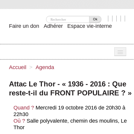
Ok
Faire un don
Adhérer
Espace vie-interne
Une
Accueil
>
Agenda
Attac ?
Attac Le Thor - « 1936 - 2016 : Que
Nos idées
reste-t-il du FRONT POPULAIRE ? »
Se mobiliser
Quand ?
Mercredi 19 octobre 2016 de 20h30 à
Publications
22h30
Où ?
Salle polyvalente, chemin des moulins, Le
Agenda
Thor