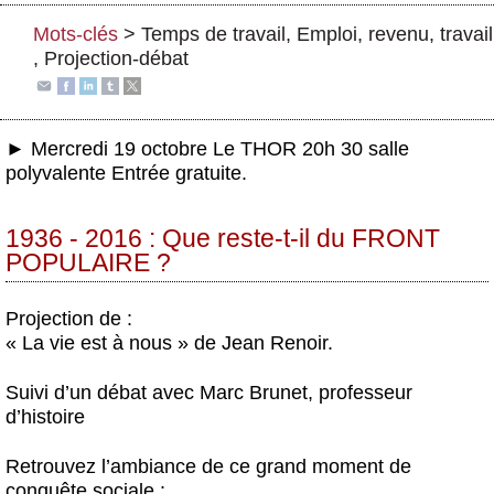
Actus et médias
Mots-clés
>
Temps de travail
,
Emploi, revenu, travail
,
Projection-débat
Boutique
► Mercredi 19 octobre Le THOR 20h 30 salle
polyvalente Entrée gratuite.
1936 - 2016 : Que reste-t-il du FRONT
POPULAIRE ?
Projection de :
« La vie est à nous » de Jean Renoir.
Suivi d’un débat avec Marc Brunet, professeur
d’histoire
Retrouvez l’ambiance de ce grand moment de
conquête sociale :