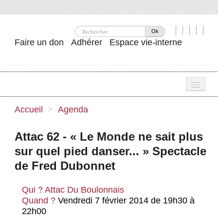
Ok
Faire un don
Adhérer
Espace vie-interne
Une
Accueil
>
Agenda
Attac ?
Attac 62 - « Le Monde ne sait plus
Nos idées
sur quel pied danser... » Spectacle
Se mobiliser
de Fred Dubonnet
Publications
Qui ?
Attac Du Boulonnais
Quand ?
Vendredi 7 février 2014 de 19h30 à
Agenda
22h00