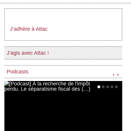
J’adhère à Attac
J’agis avec Attac !
Podcasts
‹
›