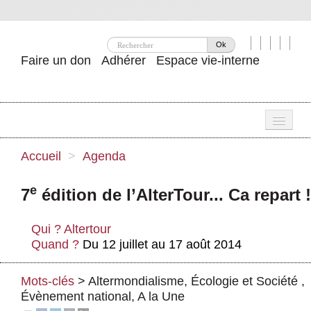
Ok
Faire un don
Adhérer
Espace vie-interne
Une
Accueil
>
Agenda
Attac ?
e
7
édition de l’AlterTour... Ca repart !
Nos idées
Qui ?
Altertour
Se mobiliser
Quand ?
Du 12 juillet au 17 août 2014
Publications
Mots-clés
>
Altermondialisme
,
Écologie et Société
,
Agenda
Évènement national
,
A la Une