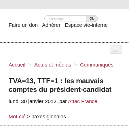
Ok
Faire un don
Adhérer
Espace vie-interne
Une
Accueil
>
Actus et médias
>
Communiqués
Attac ?
TVA=13, TTF=1 : les mauvais
Nos idées
comptes du président-candidat
Se mobiliser
lundi 30 janvier 2012
,
par
Attac France
Publications
Mot-clé
>
Taxes globales
Agenda