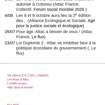
autorisé à Cotonou
(
Attac France
,
Collectif
, Forum social mondial 2026 )
e
4/08
Les 8 et 9 octobre aura lieu la 3
édition
des...
(
Alliance Ecologique et Sociale
, Agir
pour la justice sociale et écologique)
26/07
Pour agir, Attac a besoin de vous !
(
Attac
France
, Le flux)
23/07
Loi Duplomb 2 : Attac se mobilise face à la
politique écocidaire du gouvernement
(, Le
flux)
Vie interne (CA, CNCL, matériel)
Les blogs d’Attac
Comités locaux
Attac dans le monde
Flux RSS