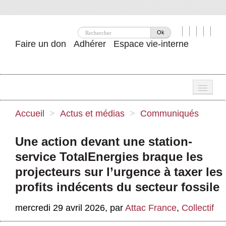
Ok
Faire un don
Adhérer
Espace vie-interne
Une
Accueil
>
Actus et médias
>
Communiqués
Attac ?
Une action devant une station-
Nos idées
service TotalEnergies braque les
Se mobiliser
projecteurs sur l’urgence à taxer les
profits indécents du secteur fossile
Publications
mercredi 29 avril 2026
,
par
Attac France
,
Collectif
Agenda