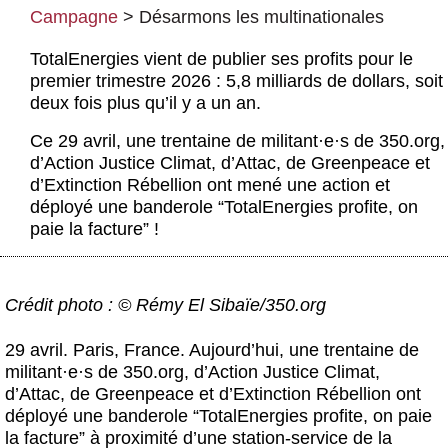
Actus et médias
Campagne
>
Désarmons les multinationales
Boutique
TotalEnergies vient de publier ses profits pour le
premier trimestre 2026 : 5,8 milliards de dollars, soit
deux fois plus qu’il y a un an.
Ce 29 avril, une trentaine de militant
·
e
·
s de 350.org,
d’Action Justice Climat, d’Attac, de Greenpeace et
d’Extinction Rébellion ont mené une action et
déployé une banderole “TotalEnergies profite, on
paie la facture” !
Crédit photo : © Rémy El Sibaïe/350.org
29 avril. Paris, France.
Aujourd’hui, une trentaine de
militant
·
e
·
s de 350.org, d’Action Justice Climat,
d’Attac, de Greenpeace et d’Extinction Rébellion ont
déployé une banderole “TotalEnergies profite, on paie
la facture” à proximité d’une station-service de la