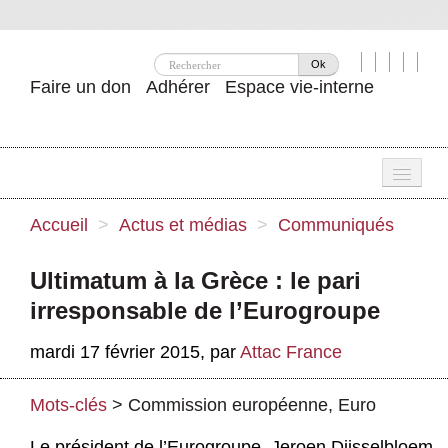
Ok
Faire un don
Adhérer
Espace vie-interne
Une
Accueil
>
Actus et médias
>
Communiqués
Attac ?
Ultimatum à la Grèce : le pari
Nos idées
irresponsable de l’Eurogroupe
Se mobiliser
mardi 17 février 2015
,
par
Attac France
Publications
Mots-clés
>
Commission européenne
,
Euro
Agenda
Le président de l’Eurogroupe, Jeroen Dijsselbloem,