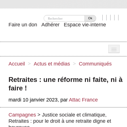
Ok
Faire un don
Adhérer
Espace vie-interne
Une
Accueil
>
Actus et médias
>
Communiqués
Attac ?
Retraites : une réforme ni faite, ni à
Nos idées
faire !
Se mobiliser
mardi 10 janvier 2023
,
par
Attac France
Publications
Campagnes
>
Justice sociale et climatique
,
Agenda
Retraites : pour le droit à une retraite digne et