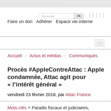
Ok
Faire un don
Adhérer
Espace vie-interne
Une
Accueil
>
Actus et médias
>
Communiqués
Attac ?
Procès #AppleContreAttac : Apple
Nos idées
condamnée, Attac agit pour
Se mobiliser
« l’intérêt général »
Publications
vendredi 23 février 2018
,
par
Attac France
Agenda
Mots-clés
>
Paradis fiscaux et judiciaires
,