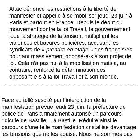
Actus et médias
Attac dénonce les restrictions à la liberté de
manifester et appelle à se mobiliser jeudi 23 juin à
Boutique
Paris et partout en France. Depuis le début du
mouvement contre la loi Travail, le gouvernement
joue la stratégie de la tension, multipliant les
violences et bavures policières, accusant les
syndicats de
« prendre en otage »
des français
·
es
pourtant massivement opposé
·
e
·
s à son projet de
loi. Cela n’a pas nui à la mobilisation mais a, au
contraire, renforcé la détermination des
opposant
·
e
·
s à la loi Travail et à son monde.
Face au tollé suscité par l’interdiction de la
manifestation prévue jeudi 23 juin, la préfecture de
police de Paris a finalement autorisé un parcours
ridicule de Bastille… à Bastille. Réduire ainsi le
parcours d’une telle manifestation cristallise davantage
les tensions que ne les apaise. Nous ne sommes pas