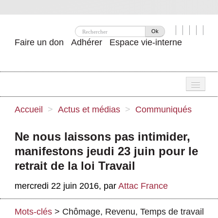
Ok
Faire un don
Adhérer
Espace vie-interne
Une
Accueil
>
Actus et médias
>
Communiqués
Attac ?
Ne nous laissons pas intimider,
Nos idées
manifestons jeudi 23 juin pour le
Se mobiliser
retrait de la loi Travail
Publications
mercredi 22 juin 2016
,
par
Attac France
Agenda
Mots-clés
>
Chômage
,
Revenu
,
Temps de travail