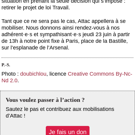
situation en prenant la seule décision qui s’impose :
retirer le projet de loi Travail.
Tant que ce ne sera pas le cas, Attac appellera à se
mobiliser. Nous donnons ainsi rendez-vous à nos
adhérent
·
e
·
s et sympathisant
·
e
·
s jeudi 23 juin à partir
de 13h à notre point fixe à Paris, place de la Bastille,
sur l’esplanade de l’Arsenal.
P.-S.
Photo :
doubichlou
, licence
Creative Commons By-Nc-
Nd 2.0
.
Vous voulez passer à l’action ?
Sautez le pas et contribuez aux mobilisations
d’Attac !
Je fais un don