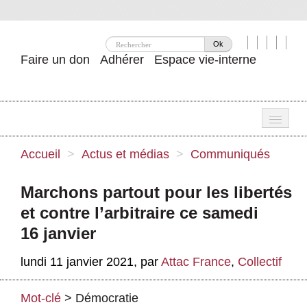
Ok
Faire un don
Adhérer
Espace vie-interne
Une
Accueil
>
Actus et médias
>
Communiqués
Attac ?
Marchons partout pour les libertés
Nos idées
et contre l’arbitraire ce samedi
Se mobiliser
16 janvier
Publications
lundi 11 janvier 2021
,
par
Attac France
,
Collectif
Agenda
Mot-clé
>
Démocratie