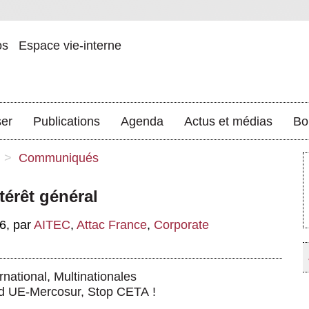
os
Espace vie-interne
ser
Publications
Agenda
Actus et médias
Bo
>
Communiqués
térêt général
16
,
par
AITEC
,
Attac France
,
Corporate
national
,
Multinationales
rd UE-Mercosur, Stop CETA !