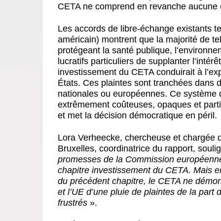
CETA ne comprend en revanche aucune obl
Les accords de libre-échange existants t
américain) montrent que la majorité de tel
protégeant la santé publique, l’environneme
lucratifs particuliers de supplanter l’inté
investissement du CETA conduirait à l’exp
États. Ces plaintes sont tranchées dans de
nationales ou européennes. Ce système de
extrêmement coûteuses, opaques et partial
et met la décision démocratique en péril.
Lora Verheecke
, chercheuse et chargée 
Bruxelles, coordinatrice du rapport, souli
promesses de la Commission européenne c
chapitre investissement du CETA. Mais e
du précédent chapitre, le CETA ne démont
et l’UE d’une pluie de plaintes de la part 
frustrés
».