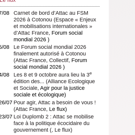
7/08
Carnet de bord d’Attac au FSM
2026 à Cotonou
(
Espace « Enjeux
et mobilisations internationales »
d’Attac France
, Forum social
mondial 2026 )
5/08
Le Forum social mondial 2026
finalement autorisé à Cotonou
(
Attac France
,
Collectif
, Forum
social mondial 2026 )
e
4/08
Les 8 et 9 octobre aura lieu la 3
édition des...
(
Alliance Ecologique
et Sociale
, Agir pour la justice
sociale et écologique)
26/07
Pour agir, Attac a besoin de vous !
(
Attac France
, Le flux)
23/07
Loi Duplomb 2 : Attac se mobilise
face à la politique écocidaire du
gouvernement
(, Le flux)