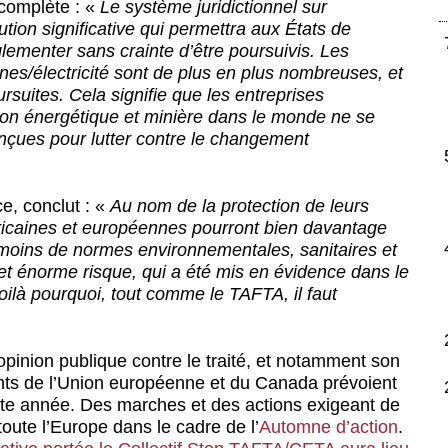
 complète : «
Le système juridictionnel sur
tion significative qui permettra aux États de
églementer sans crainte d’être poursuivis. Les
ines/électricité sont de plus en plus nombreuses, et
ursuites. Cela signifie que les entreprises
tion énergétique et minière dans le monde ne se
onçues pour lutter contre le changement
ce, conclut : «
Au nom de la protection de leurs
ricaines et européennes pourront bien davantage
 moins de normes environnementales, sanitaires et
Cet énorme risque, qui a été mis en évidence dans le
ilà pourquoi, tout comme le TAFTA, il faut
opinion publique contre le traité, et notamment son
nts de l’Union européenne et du Canada prévoient
cette année. Des marches et des actions exigeant de
ute l’Europe dans le cadre de l’
Automne d’action
.