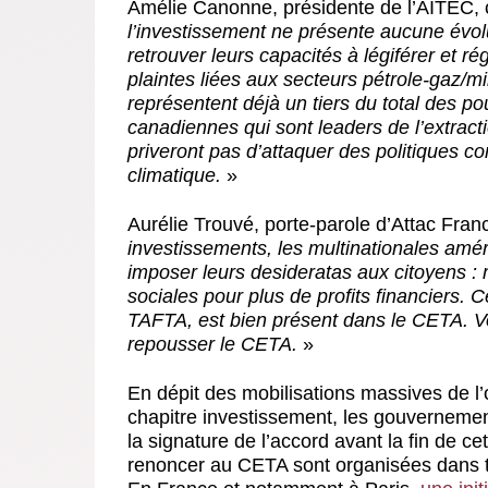
Amélie Canonne
, présidente de l’AITEC,
l’investissement ne présente aucune évolu
retrouver leurs capacités à légiférer et r
plaintes liées aux secteurs pétrole-gaz/m
représentent déjà un tiers du total des po
canadiennes qui sont leaders de l’extrac
priveront pas d’attaquer des politiques c
climatique.
»
Aurélie Trouvé
, porte-parole d’Attac Fran
investissements, les multinationales amé
imposer leurs desideratas aux citoyens :
sociales pour plus de profits financiers. 
TAFTA, est bien présent dans le CETA. Vo
repousser le CETA.
»
En dépit des mobilisations massives de l’
chapitre investissement, les gouverneme
la signature de l’accord avant la fin de 
renoncer au CETA sont organisées dans to