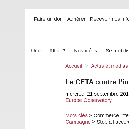
Faire un don
Adhérer
Recevoir nos inf
Une
Attac ?
Nos idées
Se mobili
Accueil
>
Actus et médias
Le CETA contre l’in
mercredi 21 septembre 20
Europe Observatory
Mots-clés
>
Commerce inter
Campagne
>
Stop à l’acco