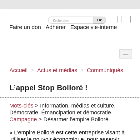
Ok
Faire un don
Adhérer
Espace vie-interne
Une
Accueil
>
Actus et médias
>
Communiqués
Attac ?
L’appel Stop Bolloré !
Nos idées
Se mobiliser
Mots-clés
>
Information, médias et culture
,
Démocratie
,
Émancipation et démocratie
Publications
Campagne
>
Désarmer l’empire Bolloré
Agenda
« L’empire Bolloré est cette entreprise visant à
utiliser le pouvoir économique, pour asservir