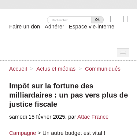
Ok
Faire un don
Adhérer
Espace vie-interne
Une
Accueil
>
Actus et médias
>
Communiqués
Attac ?
Impôt sur la fortune des
Nos idées
milliardaires : un pas vers plus de
Se mobiliser
justice fiscale
Publications
samedi 15 février 2025
,
par
Attac France
Agenda
Campagne
>
Un autre budget est vital !