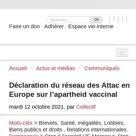
Ok
Faire un don
Adhérer
Espace vie-interne
Une
Accueil
>
Actus et médias
>
Communiqués
Attac ?
Déclaration du réseau des Attac en
Nos idées
Europe sur l’apartheid vaccinal
Se mobiliser
mardi 12 octobre 2021
,
par
Collectif
Publications
Mots-clés
>
Brevets
,
Santé
,
Inégalités
,
Lobbies
,
Agenda
Biens publics et droits
,
Relations internationales