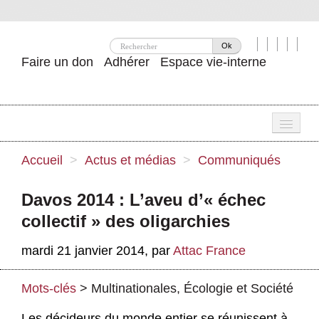
Ok
Faire un don
Adhérer
Espace vie-interne
Une
Accueil
>
Actus et médias
>
Communiqués
Attac ?
Davos 2014 : L’aveu d’« échec
Nos idées
collectif » des oligarchies
Se mobiliser
mardi 21 janvier 2014
,
par
Attac France
Publications
Mots-clés
>
Multinationales
,
Écologie et Société
Agenda
Les décideurs du monde entier se réunissent à