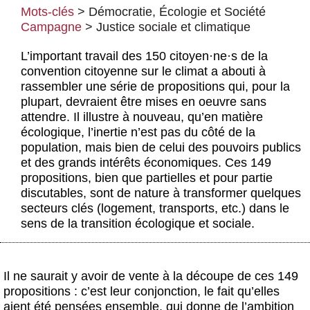
Actus et médias
Mots-clés
>
Démocratie
,
Écologie et Société
Campagne
>
Justice sociale et climatique
Boutique
L’important travail des 150 citoyen
·
ne
·
s de la
convention citoyenne sur le climat a abouti à
rassembler une série de propositions qui, pour la
plupart, devraient être mises en oeuvre sans
attendre. Il illustre à nouveau, qu’en matière
écologique, l’inertie n’est pas du côté de la
population, mais bien de celui des pouvoirs publics
et des grands intérêts économiques. Ces 149
propositions, bien que partielles et pour partie
discutables, sont de nature à transformer quelques
secteurs clés (logement, transports, etc.) dans le
sens de la transition écologique et sociale.
Il ne saurait y avoir de vente à la découpe de ces 149
propositions : c’est leur conjonction, le fait qu’elles
aient été pensées ensemble, qui donne de l’ambition