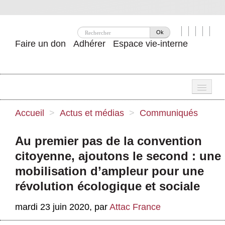
Ok
Faire un don
Adhérer
Espace vie-interne
Une
Accueil
>
Actus et médias
>
Communiqués
Attac ?
Au premier pas de la convention
Nos idées
citoyenne, ajoutons le second : une
Se mobiliser
mobilisation d’ampleur pour une
révolution écologique et sociale
Publications
mardi 23 juin 2020
,
par
Attac France
Agenda