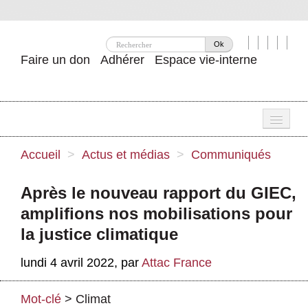
Ok
Faire un don
Adhérer
Espace vie-interne
Une
Accueil
>
Actus et médias
>
Communiqués
Attac ?
Après le nouveau rapport du GIEC,
Nos idées
amplifions nos mobilisations pour
Se mobiliser
la justice climatique
Publications
lundi 4 avril 2022
,
par
Attac France
Agenda
Mot-clé
>
Climat