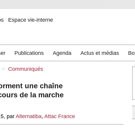
os
Espace vie-interne
ser
Publications
Agenda
Actus et médias
Bo
>
Communiqués
orment une chaîne
cours de la marche
15
,
par
Alternatiba
,
Attac France