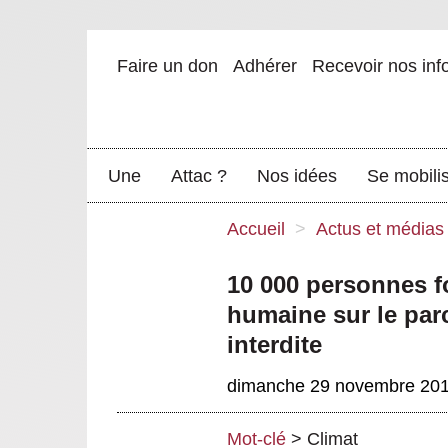
Faire un don
Adhérer
Recevoir nos inf
Une
Attac ?
Nos idées
Se mobili
Accueil
>
Actus et médias
10 000 personnes f
humaine sur le par
interdite
dimanche 29 novembre 20
Mot-clé
>
Climat