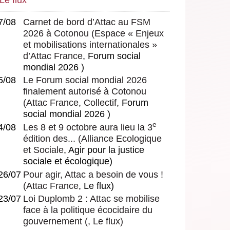
7/08
Carnet de bord d’Attac au FSM
2026 à Cotonou
(
Espace « Enjeux
et mobilisations internationales »
d’Attac France
, Forum social
mondial 2026 )
5/08
Le Forum social mondial 2026
finalement autorisé à Cotonou
(
Attac France
,
Collectif
, Forum
social mondial 2026 )
e
4/08
Les 8 et 9 octobre aura lieu la 3
édition des...
(
Alliance Ecologique
et Sociale
, Agir pour la justice
sociale et écologique)
26/07
Pour agir, Attac a besoin de vous !
(
Attac France
, Le flux)
23/07
Loi Duplomb 2 : Attac se mobilise
face à la politique écocidaire du
gouvernement
(, Le flux)