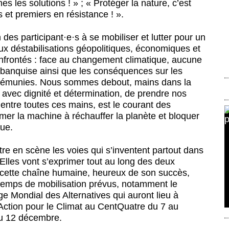
 les solutions ! » ; « Protéger la nature, c’est
s et premiers en résistance ! ».
des participant
·
e
·
s à se mobiliser et lutter pour un
ux déstabilisations géopolitiques, économiques et
frontés : face au changement climatique, aucune
 banquise ainsi que les conséquences sur les
lus démunies. Nous sommes debout, mains dans la
, avec dignité et détermination, de prendre nos
 entre toutes ces mains, est le courant des
rmer la machine à réchauffer la planète et bloquer
que.
re en scène les voies qui s’inventent partout dans
 Elles vont s’exprimer tout au long des deux
e cette chaîne humaine, heureux de son succès,
temps de mobilisation prévus, notamment le
ge Mondial des Alternatives qui auront lieu à
’Action pour le Climat au CentQuatre du 7 au
du 12 décembre.