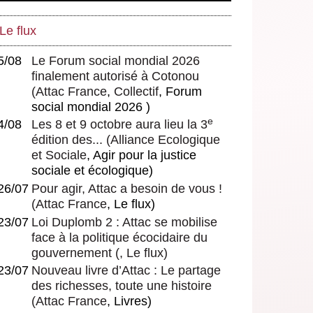
Le flux
5/08
Le Forum social mondial 2026
finalement autorisé à Cotonou
(
Attac France
,
Collectif
, Forum
social mondial 2026 )
e
4/08
Les 8 et 9 octobre aura lieu la 3
édition des...
(
Alliance Ecologique
et Sociale
, Agir pour la justice
sociale et écologique)
26/07
Pour agir, Attac a besoin de vous !
(
Attac France
, Le flux)
23/07
Loi Duplomb 2 : Attac se mobilise
face à la politique écocidaire du
gouvernement
(, Le flux)
23/07
Nouveau livre d’Attac : Le partage
des richesses, toute une histoire
(
Attac France
, Livres)