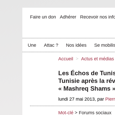
Faire un don
Adhérer
Recevoir nos inf
Une
Attac ?
Nos idées
Se mobili
Accueil
>
Actus et médias
Les Échos de Tunis
Tunisie après la ré
« Mashreq Shams 
lundi 27 mai 2013
,
par
Pier
Mot-clé
>
Forums sociaux