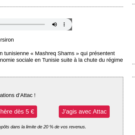
ibert et Pierre Sersiron
rsiron
ion tunisienne « Mashreq Shams » qui présentent
onomie sociale en Tunisie suite à la chute du régime
ations d’Attac !
dhère dès 5 €
J’agis avec Attac
mpôts dans la limite de 20 % de vos revenus.