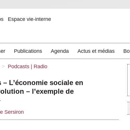
os
Espace vie-interne
ser
Publications
Agenda
Actus et médias
Bo
>
Podcasts | Radio
 – L’économie sociale en
volution – l’exemple de
»
re Sersiron