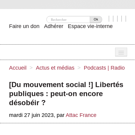
Ok
Faire un don
Adhérer
Espace vie-interne
Une
Accueil
>
Actus et médias
>
Podcasts | Radio
Attac ?
[Du mouvement social !] Libertés
Nos idées
publiques : peut-on encore
Se mobiliser
désobéir ?
Publications
mardi 27 juin 2023
,
par
Attac France
Agenda