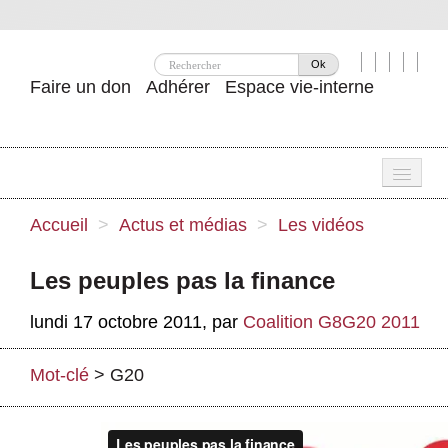
Ok
Faire un don
Adhérer
Espace vie-interne
Une
Accueil
>
Actus et médias
>
Les vidéos
Attac ?
Les peuples pas la finance
Nos idées
lundi 17 octobre 2011
,
par
Coalition G8G20 2011
Se mobiliser
Publications
Mot-clé
>
G20
Agenda