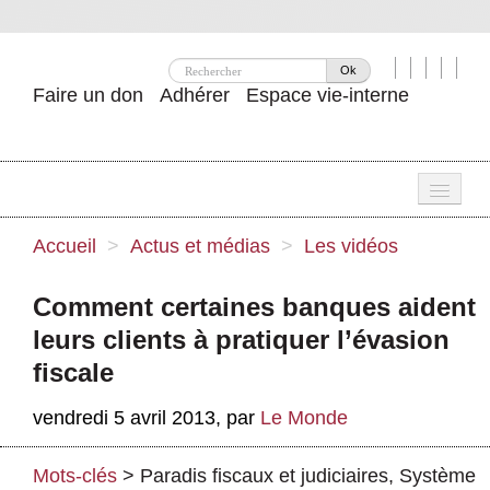
Ok
Faire un don
Adhérer
Espace vie-interne
Une
Accueil
>
Actus et médias
>
Les vidéos
Attac ?
Comment certaines banques aident
Nos idées
leurs clients à pratiquer l’évasion
Se mobiliser
fiscale
Publications
vendredi 5 avril 2013
,
par
Le Monde
Agenda
Mots-clés
>
Paradis fiscaux et judiciaires
,
Système