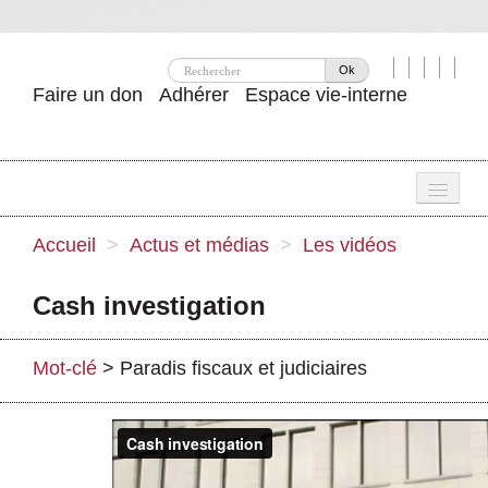
Ok
Faire un don
Adhérer
Espace vie-interne
Une
Accueil
>
Actus et médias
>
Les vidéos
Attac ?
Cash investigation
Nos idées
Se mobiliser
Mot-clé
>
Paradis fiscaux et judiciaires
Publications
Agenda