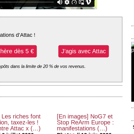
ations d’Attac !
dhère dès 5 €
J’agis avec Attac
mpôts dans la limite de 20 % de vos revenus.
 Les riches font
[En images] NoG7 et
on, taxez-les !
Stop ReArm Europe :
tre Attac x (…)
manifestations (…)