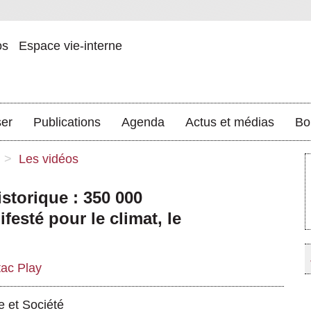
os
Espace vie-interne
ser
Publications
Agenda
Actus et médias
Bo
>
Les vidéos
storique : 350 000
esté pour le climat, le
tac Play
e et Société