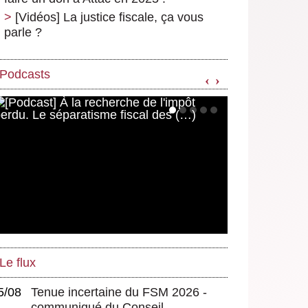
[Vidéos] La justice fiscale, ça vous
parle ?
Podcasts
‹
›
Le flux
5/08
Tenue incertaine du FSM 2026 -
communiqué du Conseil