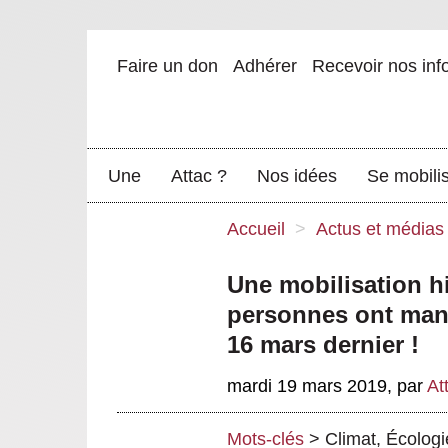
Faire un don
Adhérer
Recevoir nos inf
Une
Attac ?
Nos idées
Se mobili
Accueil
>
Actus et médias
Une mobilisation hi
personnes ont manif
16 mars dernier !
mardi 19 mars 2019
,
par
At
Mots-clés
>
Climat
,
Écologi