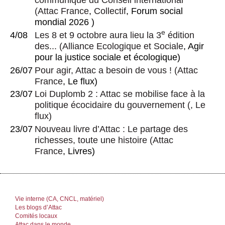
communiqué du Conseil international
(
Attac France
,
Collectif
, Forum social
mondial 2026 )
e
4/08
Les 8 et 9 octobre aura lieu la 3
édition
des...
(
Alliance Ecologique et Sociale
, Agir
pour la justice sociale et écologique)
26/07
Pour agir, Attac a besoin de vous !
(
Attac
France
, Le flux)
23/07
Loi Duplomb 2 : Attac se mobilise face à la
politique écocidaire du gouvernement
(, Le
flux)
23/07
Nouveau livre d’Attac : Le partage des
richesses, toute une histoire
(
Attac
France
, Livres)
Vie interne (CA, CNCL, matériel)
Les blogs d’Attac
Comités locaux
Attac dans le monde