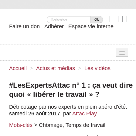
Ok
Faire un don
Adhérer
Espace vie-interne
Une
Accueil
>
Actus et médias
>
Les vidéos
Attac ?
#LesExpertsAttac n° 1 : ça veut dire
Nos idées
quoi « libérer le travail » ?
Se mobiliser
Détricotage par nos experts en plein apéro d’été.
samedi 26 août 2017
,
par
Attac Play
Publications
Mots-clés
>
Chômage
,
Temps de travail
Agenda