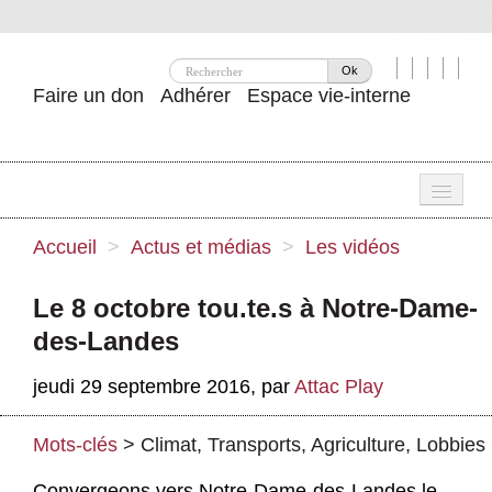
Ok
Faire un don
Adhérer
Espace vie-interne
Une
Accueil
>
Actus et médias
>
Les vidéos
Attac ?
Le 8 octobre tou.te.s à Notre-Dame-
Nos idées
des-Landes
Se mobiliser
jeudi 29 septembre 2016
,
par
Attac Play
Publications
Mots-clés
>
Climat
,
Transports
,
Agriculture
,
Lobbies
Agenda
Convergeons vers Notre-Dame-des-Landes le