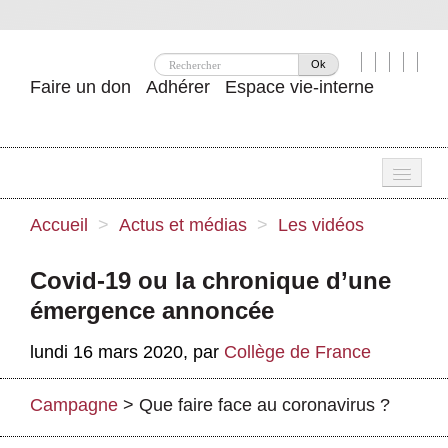
Ok
Faire un don
Adhérer
Espace vie-interne
Une
Accueil
>
Actus et médias
>
Les vidéos
Attac ?
Covid-19 ou la chronique d’une
Nos idées
émergence annoncée
Se mobiliser
lundi 16 mars 2020
,
par
Collège de France
Publications
Campagne
>
Que faire face au coronavirus ?
Agenda