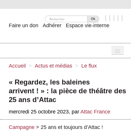
Ok
Faire un don
Adhérer
Espace vie-interne
Une
Accueil
>
Actus et médias
>
Le flux
Attac ?
« Regardez, les baleines
Nos idées
arrivent ! » : la pièce de théâtre des
Se mobiliser
25 ans d’Attac
Publications
mercredi 25 octobre 2023
,
par
Attac France
Agenda
Campagne
>
25 ans et toujours d’Attac !