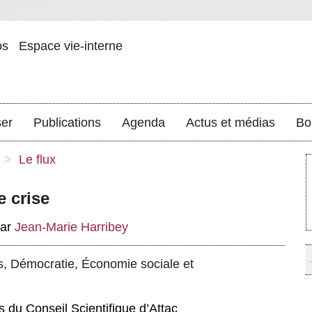
os
Espace vie-interne
ser
Publications
Agenda
Actus et médias
Bo
>
Le flux
e crise
par
Jean-Marie Harribey
s
,
Démocratie
,
Économie sociale et
 du Conseil Scientifique d’Attac