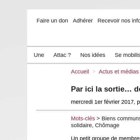
Faire un don
Adhérer
Recevoir nos inf
Une
Attac ?
Nos idées
Se mobili
Accueil
>
Actus et médias
Par ici la sortie… d
mercredi 1er février 2017
,
Mots-clés
>
Biens commun
solidaire
,
Chômage
Un petit groupe de membres