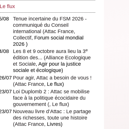
Le flux
5/08
Tenue incertaine du FSM 2026 -
communiqué du Conseil
international
(
Attac France
,
Collectif
, Forum social mondial
2026 )
e
4/08
Les 8 et 9 octobre aura lieu la 3
édition des...
(
Alliance Ecologique
et Sociale
, Agir pour la justice
sociale et écologique)
26/07
Pour agir, Attac a besoin de vous !
(
Attac France
, Le flux)
23/07
Loi Duplomb 2 : Attac se mobilise
face à la politique écocidaire du
gouvernement
(, Le flux)
23/07
Nouveau livre d’Attac : Le partage
des richesses, toute une histoire
(
Attac France
, Livres)