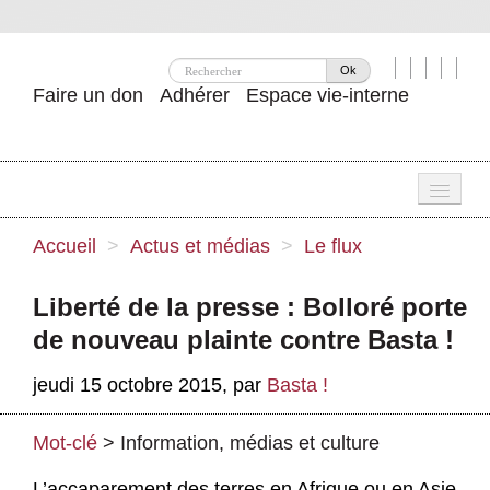
Ok
Faire un don
Adhérer
Espace vie-interne
Une
Accueil
>
Actus et médias
>
Le flux
Attac ?
Liberté de la presse : Bolloré porte
Nos idées
de nouveau plainte contre Basta !
Se mobiliser
jeudi 15 octobre 2015
,
par
Basta !
Publications
Mot-clé
>
Information, médias et culture
Agenda
L’accaparement des terres en Afrique ou en Asie