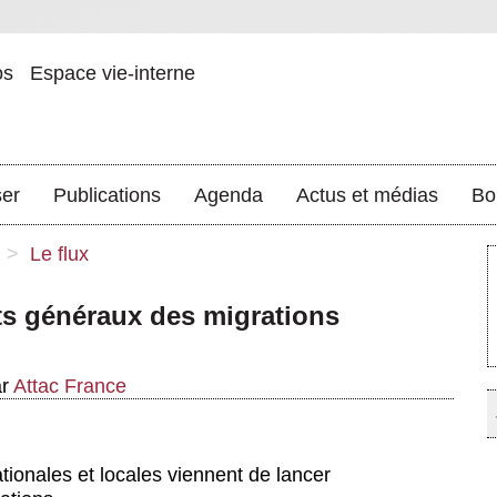
os
Espace vie-interne
ser
Publications
Agenda
Actus et médias
Bo
>
Le flux
s généraux des migrations
ar
Attac France
tionales et locales viennent de lancer