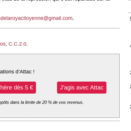
sdelaroyacitoyenne@gmail.com
.
nos
,
C.C.2.0
.
ations d’Attac !
dhère dès 5 €
J’agis avec Attac
mpôts dans la limite de 20 % de vos revenus.