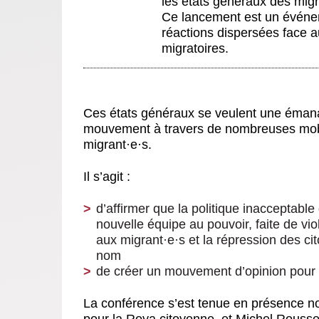
les états généraux des migr
Ce lancement est un événe
réactions dispersées face a
migratoires.
Ces états généraux se veulent une émanat
mouvement à travers de nombreuses mobil
migrant
·
e
·
s.
Il s’agit :
d’affirmer que la politique inacceptabl
nouvelle équipe au pouvoir, faite de vi
aux migrant
·
e
·
s et la répression des ci
nom
de créer un mouvement d’opinion pour 
La conférence s’est tenue en présence n
pour la Roya citoyenne, et Michel Rousse