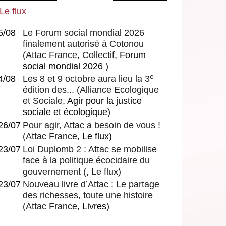
Le flux
5/08
Le Forum social mondial 2026
finalement autorisé à Cotonou
(
Attac France
,
Collectif
, Forum
social mondial 2026 )
e
4/08
Les 8 et 9 octobre aura lieu la 3
édition des...
(
Alliance Ecologique
et Sociale
, Agir pour la justice
sociale et écologique)
26/07
Pour agir, Attac a besoin de vous !
(
Attac France
, Le flux)
23/07
Loi Duplomb 2 : Attac se mobilise
face à la politique écocidaire du
gouvernement
(, Le flux)
23/07
Nouveau livre d’Attac : Le partage
des richesses, toute une histoire
(
Attac France
, Livres)