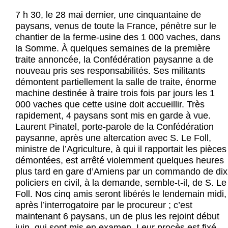
Actus et médias
7 h 30, le 28 mai dernier, une cinquantaine de
paysans, venus de toute la France, pénètre sur le
Boutique
chantier de la ferme-usine des 1 000 vaches, dans
la Somme. À quelques semaines de la première
traite annoncée, la Confédération paysanne a de
nouveau pris ses responsabilités. Ses militants
démontent partiellement la salle de traite, énorme
machine destinée à traire trois fois par jours les 1
000 vaches que cette usine doit accueillir. Très
rapidement, 4 paysans sont mis en garde à vue.
Laurent Pinatel, porte-parole de la Confédération
paysanne, après une altercation avec S. Le Foll,
ministre de l’Agriculture, à qui il rapportait les pièces
démontées, est arrêté violemment quelques heures
plus tard en gare d’Amiens par un commando de dix
policiers en civil, à la demande, semble-t-il, de S. Le
Foll. Nos cinq amis seront libérés le lendemain midi,
après l’interrogatoire par le procureur ; c’est
maintenant 6 paysans, un de plus les rejoint début
juin, qui sont mis en examen. Leur procès est fixé