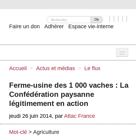
Ok
Faire un don
Adhérer
Espace vie-interne
Une
Accueil
>
Actus et médias
>
Le flux
Attac ?
Ferme-usine des 1 000 vaches : La
Nos idées
Confédération paysanne
Se mobiliser
légitimement en action
Publications
jeudi 26 juin 2014
,
par
Attac France
Agenda
Mot-clé
>
Agriculture