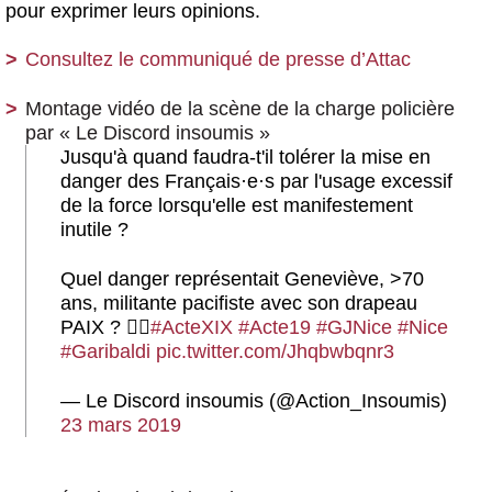
pour exprimer leurs opinions.
Consultez le communiqué de presse d’Attac
Montage vidéo de la scène de la charge policière
par « Le Discord insoumis »
Jusqu'à quand faudra-t'il tolérer la mise en
danger des Français
·
e
·
s par l'usage excessif
de la force lorsqu'elle est manifestement
inutile ?
Quel danger représentait Geneviève, >70
ans, militante pacifiste avec son drapeau
PAIX ? 🏳️‍🌈
#ActeXIX
#Acte19
#GJNice
#Nice
#Garibaldi
pic.twitter.com/Jhqbwbqnr3
— Le Discord insoumis (@Action_Insoumis)
23 mars 2019