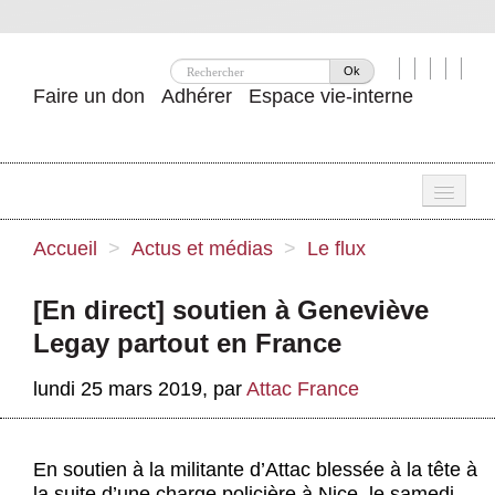
Ok
Faire un don
Adhérer
Espace vie-interne
Une
Accueil
>
Actus et médias
>
Le flux
Attac ?
[En direct] soutien à Geneviève
Nos idées
Legay partout en France
Se mobiliser
lundi 25 mars 2019
,
par
Attac France
Publications
Agenda
En soutien à la militante d’Attac blessée à la tête à
la suite d’une charge policière à Nice, le samedi