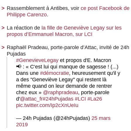
Rassemblement à Antibes, voir
ce post Facebook de
Philippe Carenzo
.
La réaction de
la fille de Geneviève Legay sur les
propos d’Emmanuel Macron, sur LCI
Raphaël Pradeau, porte-parole d’Attac, invité de 24h
Pujadas
#GenevieveLegay
et propos d'E. Macron
📢 : « C‘est lui qui manque de sagesse ! (...)
Dans une
#démocratie
, heureusement qu'il y
a des "Geneviève Legay" qui restent là
même quand on leur demande de rentrer
chez eux »
@raphpradeau
, porte-parole
d'
@attac_fr
#24hPujadas
#LCI
#La26
pic.twitter.com/Ip2cXnUeIu
— 24h Pujadas (@24hPujadas)
25 mars
2019