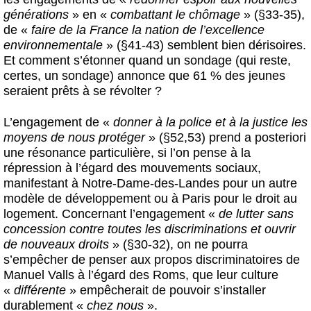
générations
» en «
combattant le chômage
» (§33-35),
de «
faire de la France la nation de l’excellence
environnementale
» (§41-43) semblent bien dérisoires.
Et comment s’étonner quand un sondage (qui reste,
certes, un sondage) annonce que 61 % des jeunes
seraient prêts à se révolter ?
L’engagement de «
donner à la police et à la justice les
moyens de nous protéger
» (§52,53) prend a posteriori
une résonance particulière, si l’on pense à la
répression à l’égard des mouvements sociaux,
manifestant à Notre-Dame-des-Landes pour un autre
modèle de développement ou à Paris pour le droit au
logement. Concernant l’engagement «
de lutter sans
concession contre toutes les discriminations et ouvrir
de nouveaux droits
» (§30-32), on ne pourra
s’empêcher de penser aux propos discriminatoires de
Manuel Valls à l’égard des Roms, que leur culture
«
différente
» empêcherait de pouvoir s’installer
durablement «
chez nous
».