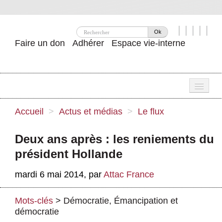
Ok
Faire un don
Adhérer
Espace vie-interne
Une
Accueil
>
Actus et médias
>
Le flux
Attac ?
Deux ans après : les reniements du
Nos idées
président Hollande
Se mobiliser
mardi 6 mai 2014
,
par
Attac France
Publications
Mots-clés
>
Démocratie
,
Émancipation et
Agenda
démocratie