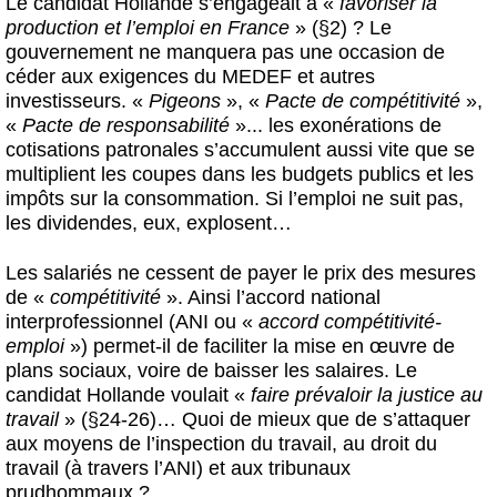
Le candidat Hollande s’engageait à «
favoriser la
production et l’emploi en France
» (§2) ? Le
gouvernement ne manquera pas une occasion de
céder aux exigences du MEDEF et autres
investisseurs. «
Pigeons
», «
Pacte de compétitivité
»,
«
Pacte de responsabilité
»... les exonérations de
cotisations patronales s’accumulent aussi vite que se
multiplient les coupes dans les budgets publics et les
impôts sur la consommation. Si l’emploi ne suit pas,
les dividendes, eux, explosent…
Les salariés ne cessent de payer le prix des mesures
de «
compétitivité
». Ainsi l’accord national
interprofessionnel (ANI ou «
accord compétitivité-
emploi
») permet-il de faciliter la mise en œuvre de
plans sociaux, voire de baisser les salaires. Le
candidat Hollande voulait «
faire prévaloir la justice au
travail
» (§24-26)… Quoi de mieux que de s’attaquer
aux moyens de l’inspection du travail, au droit du
travail (à travers l’ANI) et aux tribunaux
prudhommaux ?