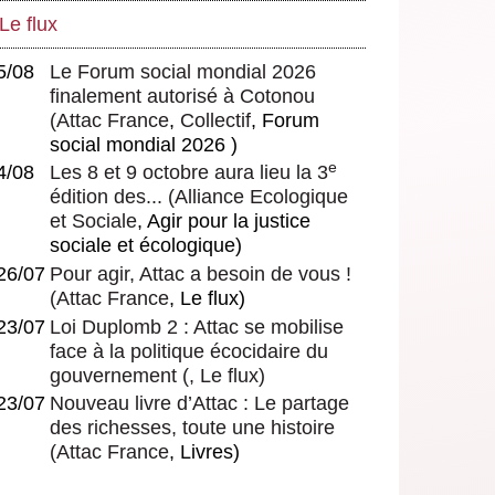
Le flux
5/08
Le Forum social mondial 2026
finalement autorisé à Cotonou
(
Attac France
,
Collectif
, Forum
social mondial 2026 )
e
4/08
Les 8 et 9 octobre aura lieu la 3
édition des...
(
Alliance Ecologique
et Sociale
, Agir pour la justice
sociale et écologique)
26/07
Pour agir, Attac a besoin de vous !
(
Attac France
, Le flux)
23/07
Loi Duplomb 2 : Attac se mobilise
face à la politique écocidaire du
gouvernement
(, Le flux)
23/07
Nouveau livre d’Attac : Le partage
des richesses, toute une histoire
(
Attac France
, Livres)