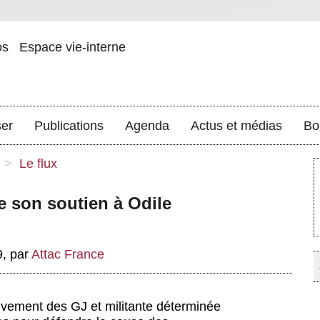
os
Espace vie-interne
ser
Publications
Agenda
Actus et médias
Bo
>
Le flux
e son soutien à Odile
9
,
par
Attac France
uvement des GJ et militante déterminée