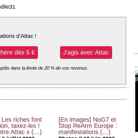
odile31
ations d’Attac !
dhère dès 5 €
J’agis avec Attac
mpôts dans la limite de 20 % de vos revenus.
 Les riches font
[En images] NoG7 et
on, taxez-les !
Stop ReArm Europe :
tre Attac x (…)
manifestations (…)