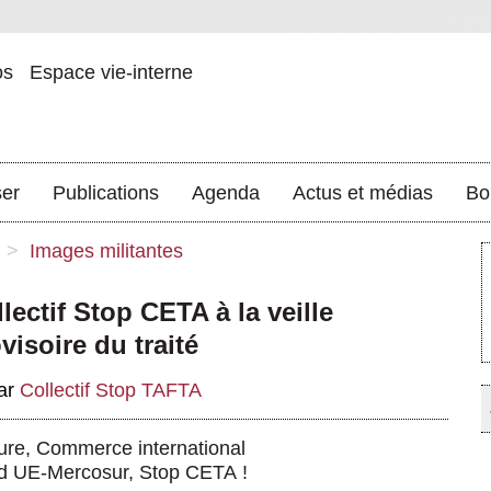
os
Espace vie-interne
ser
Publications
Agenda
Actus et médias
Bo
>
Images militantes
lectif Stop CETA à la veille
visoire du traité
ar
Collectif Stop TAFTA
ure
,
Commerce international
rd UE-Mercosur, Stop CETA !