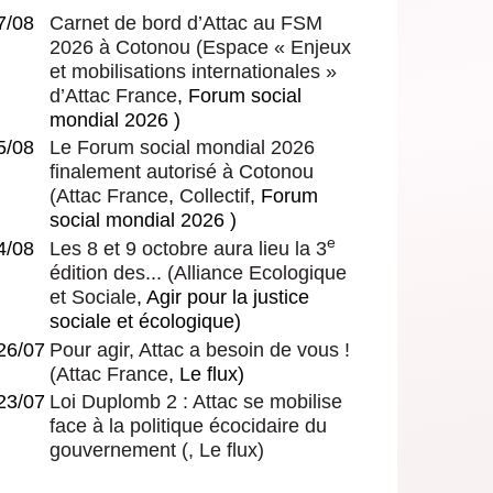
7/08
Carnet de bord d’Attac au FSM
2026 à Cotonou
(
Espace « Enjeux
et mobilisations internationales »
d’Attac France
, Forum social
mondial 2026 )
5/08
Le Forum social mondial 2026
finalement autorisé à Cotonou
(
Attac France
,
Collectif
, Forum
social mondial 2026 )
e
4/08
Les 8 et 9 octobre aura lieu la 3
édition des...
(
Alliance Ecologique
et Sociale
, Agir pour la justice
sociale et écologique)
26/07
Pour agir, Attac a besoin de vous !
(
Attac France
, Le flux)
23/07
Loi Duplomb 2 : Attac se mobilise
face à la politique écocidaire du
gouvernement
(, Le flux)