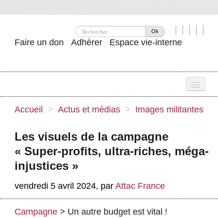
Ok
Faire un don
Adhérer
Espace vie-interne
Une
Accueil
>
Actus et médias
>
Images militantes
Attac ?
Les visuels de la campagne
Nos idées
« Super-profits, ultra-riches, méga-
Se mobiliser
injustices »
Publications
vendredi 5 avril 2024
,
par
Attac France
Agenda
Campagne
>
Un autre budget est vital !