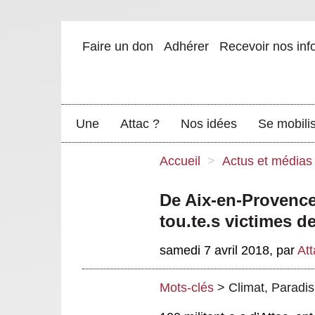
Faire un don
Adhérer
Recevoir nos inf
Une
Attac ?
Nos idées
Se mobili
Accueil
>
Actus et médias
De Aix-en-Provenc
tou.te.s victimes de
samedi 7 avril 2018
,
par
Att
Mots-clés
>
Climat
,
Paradis 