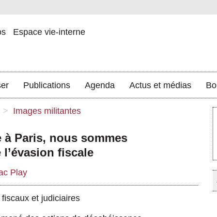
os
Espace vie-interne
ser
Publications
Agenda
Actus et médias
Bo
>
Images militantes
e à Paris, nous sommes
 l’évasion fiscale
ac Play
fiscaux et judiciaires