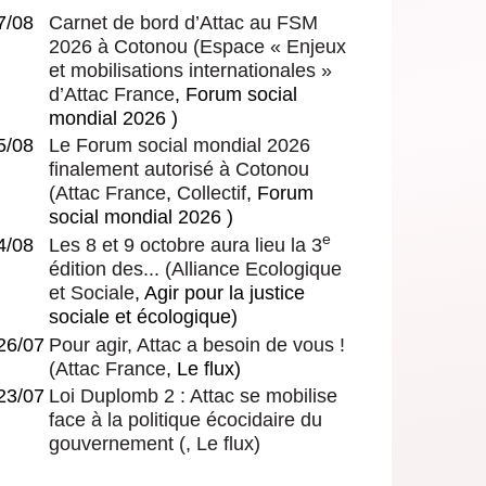
7/08
Carnet de bord d’Attac au FSM
2026 à Cotonou
(
Espace « Enjeux
et mobilisations internationales »
d’Attac France
, Forum social
mondial 2026 )
5/08
Le Forum social mondial 2026
finalement autorisé à Cotonou
(
Attac France
,
Collectif
, Forum
social mondial 2026 )
e
4/08
Les 8 et 9 octobre aura lieu la 3
édition des...
(
Alliance Ecologique
et Sociale
, Agir pour la justice
sociale et écologique)
26/07
Pour agir, Attac a besoin de vous !
(
Attac France
, Le flux)
23/07
Loi Duplomb 2 : Attac se mobilise
face à la politique écocidaire du
gouvernement
(, Le flux)