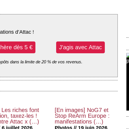
ations d’Attac !
dhère dès 5 €
J’agis avec Attac
mpôts dans la limite de 20 % de vos revenus.
 Les riches font
[En images] NoG7 et
on, taxez-les !
Stop ReArm Europe :
tre Attac x (…)
manifestations (…)
 6 juillet 2026
Photos // 19 juin 2026