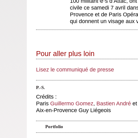
100 militant
·
e
·
s d’Attac, o
civile ce samedi 7 avril dan
Provence et de Paris Opéra.
qui donnent un visage aux vi
Pour aller plus loin
Lisez le communiqué de presse
P.-S.
Crédits :
Paris
Guillermo Gomez
,
Bastien André
et
Aix-en-Provence Guy Liégeois
Portfolio