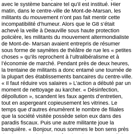
Actus et médias
avec le système bancaire tel qu’il est institué. Hier
matin, dans le centre-ville de Mont-de-Marsan, les
Boutique
militants du mouvement n’ont pas fait mentir cette
incompatibilité d’humeur. Alors que le G8 s’était
achevé la veille à Deauville sous haute protection
policière, les militants du mouvement altermondialiste
de Mont-de- Marsan avaient entrepris de résumer
sous forme de saynètes de théâtre de rue les « petites
choses » qu’ils reprochent à l’ultralibéralisme et à
l’économie de marché. Pendant près de deux heures,
la trentaine de militants a donc entamé une tournée de
la plupart des établissements bancaires du centre-ville.
« Il faut réduire vos salaires »
L’action a débuté par un
moment de nettoyage au karcher. « Désinfection,
dépollution », scandent les faux agents d’entretien,
tout en aspergeant copieusement les vitrines. Le
temps que d’autres énumèrent le nombre de filiales
que la société visitée possède selon eux dans des
paradis fiscaux. Puis une autre militante joue la
banquière. « Bonjour, nous sommes le bon sens près