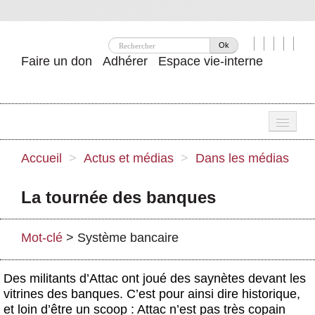
Ok
Faire un don
Adhérer
Espace vie-interne
Une
Accueil
>
Actus et médias
>
Dans les médias
Attac ?
La tournée des banques
Nos idées
Se mobiliser
Mot-clé
>
Système bancaire
Publications
Des militants d’Attac ont joué des saynètes devant les
Agenda
vitrines des banques. C’est pour ainsi dire historique,
et loin d’être un scoop : Attac n’est pas très copain