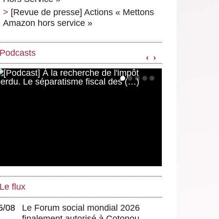
[Revue de presse] Actions « Mettons
Amazon hors service »
Podcasts
‹
›
Le flux
5/08
Le Forum social mondial 2026
finalement autorisé à Cotonou