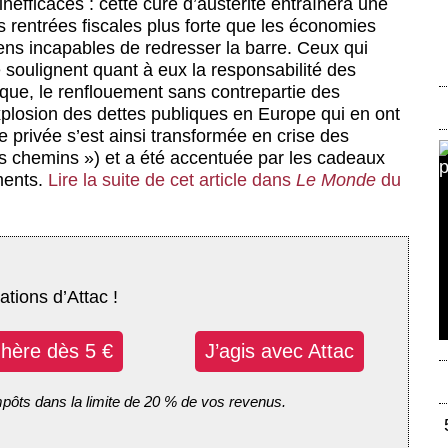
efficaces : cette cure d’austérité entraînera une
rentrées fiscales plus forte que les économies
ens incapables de redresser la barre. Ceux qui
ce soulignent quant à eux la responsabilité des
que, le renflouement sans contrepartie des
explosion des dettes publiques en Europe qui en ont
ce privée s’est ainsi transformée en crise des
es chemins ») et a été accentuée par les cadeaux
ments.
Lire la suite de cet article dans
Le Monde
du
ations d’Attac !
dhère dès 5 €
J’agis avec Attac
mpôts dans la limite de 20 % de vos revenus.