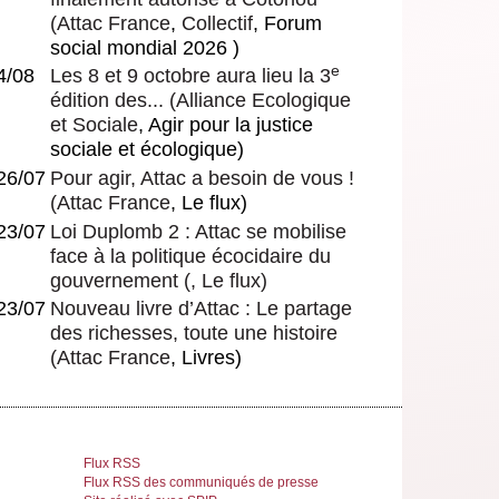
(
Attac France
,
Collectif
, Forum
social mondial 2026 )
e
4/08
Les 8 et 9 octobre aura lieu la 3
édition des...
(
Alliance Ecologique
et Sociale
, Agir pour la justice
sociale et écologique)
26/07
Pour agir, Attac a besoin de vous !
(
Attac France
, Le flux)
23/07
Loi Duplomb 2 : Attac se mobilise
face à la politique écocidaire du
gouvernement
(, Le flux)
23/07
Nouveau livre d’Attac : Le partage
des richesses, toute une histoire
(
Attac France
, Livres)
Flux RSS
Flux RSS des communiqués de presse