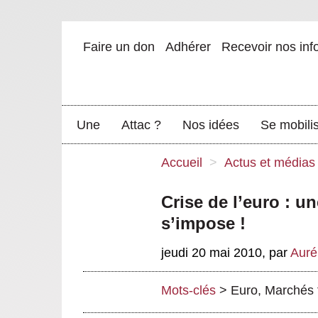
Faire un don
Adhérer
Recevoir nos inf
Une
Attac ?
Nos idées
Se mobili
Accueil
>
Actus et médias
Crise de l’euro : un
s’impose !
jeudi 20 mai 2010
,
par
Auré
Mots-clés
>
Euro
,
Marchés 