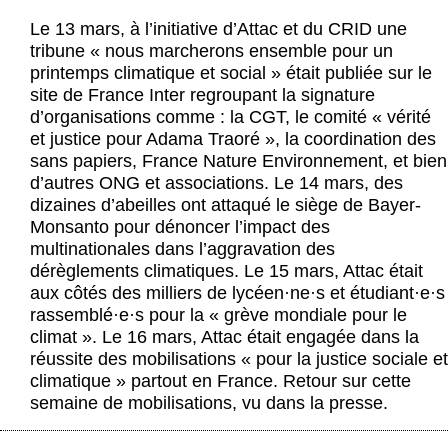
Actus et médias
Le 13 mars, à l’initiative d’Attac et du CRID une
tribune « nous marcherons ensemble pour un
Boutique
printemps climatique et social » était publiée sur le
site de France Inter regroupant la signature
d’organisations comme : la CGT, le comité « vérité
et justice pour Adama Traoré », la coordination des
sans papiers, France Nature Environnement, et bien
d’autres ONG et associations. Le 14 mars, des
dizaines d’abeilles ont attaqué le siège de Bayer-
Monsanto pour dénoncer l’impact des
multinationales dans l’aggravation des
dérèglements climatiques. Le 15 mars, Attac était
aux côtés des milliers de lycéen
·
ne
·
s et étudiant
·
e
·
s
rassemblé
·
e
·
s pour la « grève mondiale pour le
climat ». Le 16 mars, Attac était engagée dans la
réussite des mobilisations « pour la justice sociale et
climatique » partout en France. Retour sur cette
semaine de mobilisations, vu dans la presse.