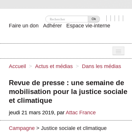
Ok
Faire un don
Adhérer
Espace vie-interne
Une
Accueil
>
Actus et médias
>
Dans les médias
Attac ?
Revue de presse : une semaine de
Nos idées
mobilisation pour la justice sociale
Se mobiliser
et climatique
Publications
jeudi 21 mars 2019
,
par
Attac France
Agenda
Campagne
>
Justice sociale et climatique