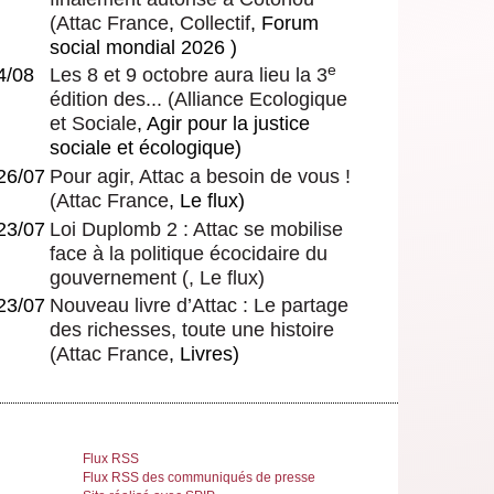
(
Attac France
,
Collectif
, Forum
social mondial 2026 )
e
4/08
Les 8 et 9 octobre aura lieu la 3
édition des...
(
Alliance Ecologique
et Sociale
, Agir pour la justice
sociale et écologique)
26/07
Pour agir, Attac a besoin de vous !
(
Attac France
, Le flux)
23/07
Loi Duplomb 2 : Attac se mobilise
face à la politique écocidaire du
gouvernement
(, Le flux)
23/07
Nouveau livre d’Attac : Le partage
des richesses, toute une histoire
(
Attac France
, Livres)
Flux RSS
Flux RSS des communiqués de presse