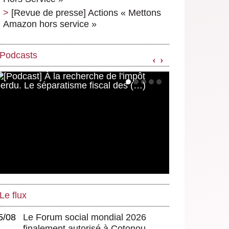
[Revue de presse] Actions « Mettons
Amazon hors service »
Podcasts
‹
›
Le flux
5/08
Le Forum social mondial 2026
finalement autorisé à Cotonou