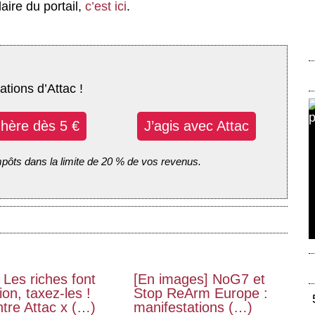
ire du portail,
c’est ici
.
ations d’Attac !
dhère dès 5 €
J’agis avec Attac
mpôts dans la limite de 20 % de vos revenus.
 Les riches font
[En images] NoG7 et
on, taxez-les !
Stop ReArm Europe :
tre Attac x (…)
manifestations (…)