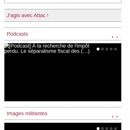
J’agis avec Attac !
Podcasts
‹
›
Images militantes
‹
›