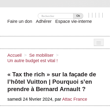
Ok
Faire un don
Adhérer
Espace vie-interne
Une
Accueil
>
Se mobiliser
>
Un autre budget est vital !
Attac ?
Nos idées
« Tax the rich » sur la façade de
l’hôtel Vuitton | Pourquoi s’en
Se mobiliser
prendre à Bernard Arnault ?
Publications
samedi 24 février 2024
,
par
Attac France
Agenda