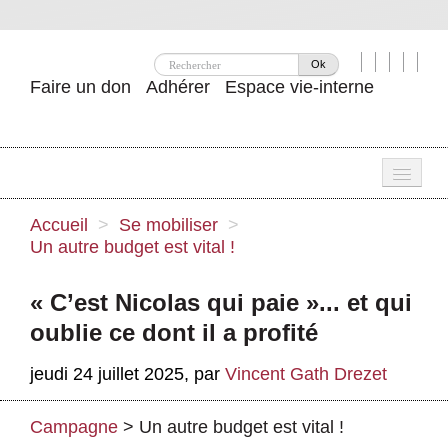
Ok
Faire un don
Adhérer
Espace vie-interne
Une
Accueil
>
Se mobiliser
>
Un autre budget est vital !
Attac ?
Nos idées
« C’est Nicolas qui paie »... et qui
oublie ce dont il a profité
Se mobiliser
jeudi 24 juillet 2025
,
par
Vincent Gath Drezet
Publications
Agenda
Campagne
>
Un autre budget est vital !