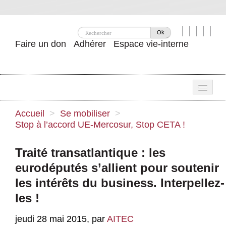
Ok
Faire un don
Adhérer
Espace vie-interne
Une
Accueil
>
Se mobiliser
>
Stop à l’accord UE-Mercosur, Stop CETA !
Attac ?
Nos idées
Traité transatlantique : les
eurodéputés s’allient pour soutenir
Se mobiliser
les intérêts du business. Interpellez-
Publications
les !
Agenda
jeudi 28 mai 2015
,
par
AITEC