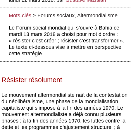
lundi 12 mars 2018
,
par
Gustave Massiah
Actus et médias
Boutique
Mots-clés
>
Forums sociaux
,
Altermondialisme
Le Forum social mondial qui s’ouvre à Bahia ce
mardi 13 mars 2018 a choisi pour mot d’ordre :
« résister c’est créer ; résister c’est transformer ».
Le texte ci-dessous vise à mettre en perspective
cette stratégie.
Résister résolument
Le mouvement altermondialiste naît de la contestation
du néolibéralisme, une phase de la mondialisation
capitaliste qui s’impose à la fin des années 1970. Le
mouvement altermondialiste a déjà connu plusieurs
phases : à la fin des années 1970, les luttes contre la
dette et les programmes d’ajustement structurel ; à