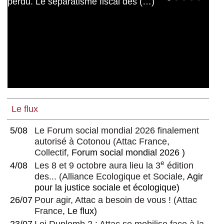
Le flux
5/08
Le Forum social mondial 2026 finalement
autorisé à Cotonou
(
Attac France
,
Collectif
, Forum social mondial 2026 )
e
4/08
Les 8 et 9 octobre aura lieu la 3
édition
des...
(
Alliance Ecologique et Sociale
, Agir
pour la justice sociale et écologique)
26/07
Pour agir, Attac a besoin de vous !
(
Attac
France
, Le flux)
23/07
Loi Duplomb 2 : Attac se mobilise face à la