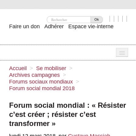
Ok
Faire un don
Adhérer
Espace vie-interne
Une
Accueil
>
Se mobiliser
>
Archives campagnes
>
Attac ?
Forums sociaux mondiaux
>
Forum social mondial 2018
Nos idées
Se mobiliser
Forum social mondial : « Résister
c’est créer ; résister c’est
Publications
transformer »
Agenda