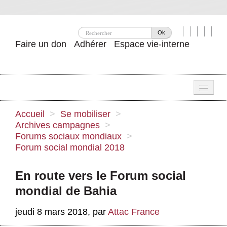
Ok
Faire un don
Adhérer
Espace vie-interne
Une
Accueil
>
Se mobiliser
>
Archives campagnes
>
Attac ?
Forums sociaux mondiaux
>
Forum social mondial 2018
Nos idées
Se mobiliser
En route vers le Forum social
mondial de Bahia
Publications
Agenda
jeudi 8 mars 2018
,
par
Attac France