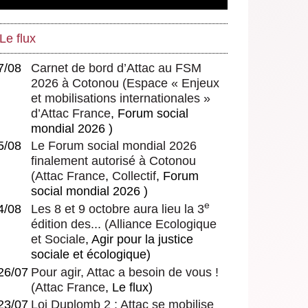
Le flux
7/08
Carnet de bord d’Attac au FSM
2026 à Cotonou
(
Espace « Enjeux
et mobilisations internationales »
d’Attac France
, Forum social
mondial 2026 )
5/08
Le Forum social mondial 2026
finalement autorisé à Cotonou
(
Attac France
,
Collectif
, Forum
social mondial 2026 )
e
4/08
Les 8 et 9 octobre aura lieu la 3
édition des...
(
Alliance Ecologique
et Sociale
, Agir pour la justice
sociale et écologique)
26/07
Pour agir, Attac a besoin de vous !
(
Attac France
, Le flux)
23/07
Loi Duplomb 2 : Attac se mobilise