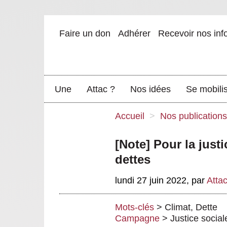
Faire un don
Adhérer
Recevoir nos inf
Une
Attac ?
Nos idées
Se mobili
Accueil
>
Nos publications
[Note] Pour la just
dettes
lundi 27 juin 2022
,
par
Atta
Mots-clés
>
Climat
,
Dette
Campagne
>
Justice social