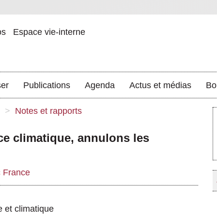
os
Espace vie-interne
ser
Publications
Agenda
Actus et médias
Bo
>
Notes et rapports
ice climatique, annulons les
c France
e et climatique